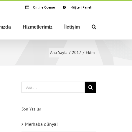
Online Ödeme
Müşteri Paneli
mızda
Hizmetlerimiz
İletişim
Ana Sayfa
/
2017
/
Ekim
Son Yazılar
Merhaba dünya!