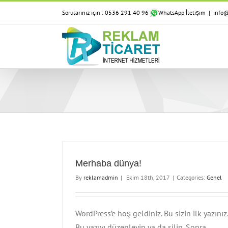
Sorularınız için :
0536 291 40 96
WhatsApp İletişim
|
info@
Merhaba dünya!
By
reklamadmin
|
Ekim 18th, 2017
|
Categories:
Genel
WordPress’e hoş geldiniz. Bu sizin ilk yazınız.
Bu yazıyı düzenleyin ya da silin. Sonra