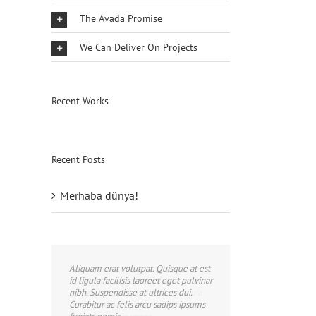
The Avada Promise
We Can Deliver On Projects
Recent Works
Recent Posts
Merhaba dünya!
Aliquam erat volutpat. Quisque at est
id ligula facilisis laoreet eget pulvinar
nibh. Suspendisse at ultrices dui.
Curabitur ac felis arcu sadips ipsums